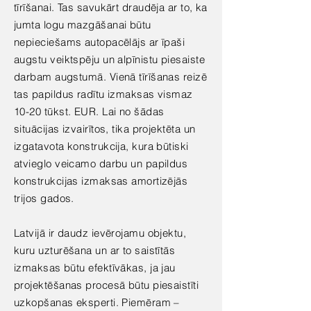
tīrīšanai. Tas savukārt draudēja ar to, ka
jumta logu mazgāšanai būtu
nepieciešams autopacēlājs ar īpaši
augstu veiktspēju un alpīnistu piesaiste
darbam augstumā. Vienā tīrīšanas reizē
tas papildus radītu izmaksas vismaz
10-20 tūkst. EUR. Lai no šādas
situācijas izvairītos, tika projektēta un
izgatavota konstrukcija, kura būtiski
atvieglo veicamo darbu un papildus
konstrukcijas izmaksas amortizējās
trijos gados.
Latvijā ir daudz ievērojamu objektu,
kuru uzturēšana un ar to saistītās
izmaksas būtu efektīvākas, ja jau
projektēšanas procesā būtu piesaistīti
uzkopšanas eksperti. Piemēram –