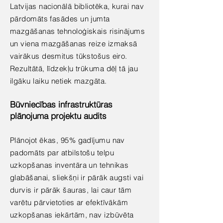
Latvijas nacionālā bibliotēka, kurai nav
pārdomāts fasādes un jumta
mazgāšanas tehnoloģiskais risinājums
un viena mazgāšanas reize izmaksā
vairākus desmitus tūkstošus eiro.
Rezultātā, līdzekļu trūkuma dēļ tā jau
ilgāku laiku netiek mazgāta.
Būvniecības infrastruktūras
plānojuma projektu audits
Plānojot ēkas, 95% gadījumu nav
padomāts par atbilstošu telpu
uzkopšanas inventāra un tehnikas
glabāšanai, sliekšņi ir pārāk augsti vai
durvis ir pārāk šauras, lai caur tām
varētu pārvietoties ar efektīvākām
uzkopšanas iekārtām, nav izbūvēta