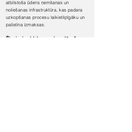
atbilstoša ūdens ņemšanas un
noliešanas infrastruktūra, kas padara
uzkopšanas procesu laikietilpīgāku un
palielina izmaksas.
Ēku ieejas bloku pareiza plānošana
un izbūve
Latvijas klimatiskajos apstākļos liela
nozīme ir kājslauķu sistēmas
projektēšanai un izbūvei jau sākotnējā
ēkas projekta stadijā.
Bieži vien par šo sāk domāt, kad ēka jau ir
uzbūvēta, un tiek konstatēts, ka ļoti liela
netīrība veidojas no dažāda veida
piesārņojuma iekļūšanas ēkā no ielas,