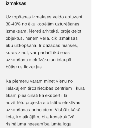
izmaksas
Uzkopšanas izmaksas veido aptuveni
30-40% no ēku kopējām uzturēšanas
izmaksām. Nereti arhitekti, projektējot
objektus, neņem vērā, cik izmaksās
ēku uzkopšana. Ir dažādas nianses,
kuras zinot, var padarīt ikdienas
uzkopšanu efektīvāku un ietaupīt
būtiskus līdzekļus.
Kā piemēru varam minēt vienu no
lielākajiem tirdzniecības centriem , kurā
tikām pieaicināti kā eksperti, lai
novērtētu projekta atbilstību efektīvas
uzkopšanas principiem. Visbūtiskākā
lieta, ko atklājām, bija konstruktīvā
risinājuma neesamība jumta logu