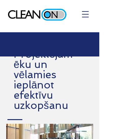
Projektējam
ēku un
vēlamies
ieplānot
efektīvu
uzkopšanu